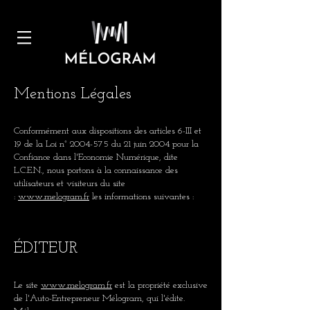
Mentions Légales
Conformément aux dispositions des articles 6-III et
19 de la Loi n°
2004-575
du 21 juin 2004 pour la
Confiance dans l'Economie Numérique, dite
L.C.E.N., nous portons à la connaissance des
utilisateurs et visiteurs du site
:
www.melogram.fr
les informations suivantes :
ÉDITEUR
Le site
www.melogram.fr
est la propriété exclusive
de l'Auto-Entrepreneur Mélogram, qui l'édite.